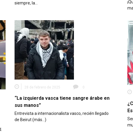
¡Qu
siempre, la…
ma
28 de febrero de 2025
0
“La izquierda vasca tiene sangre árabe en
¿C
sus manos”
Es
Entrevista a internacionalista vasco, recién llegado
Se
de Beirut (más…)
mu
d.