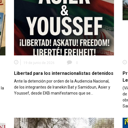
19 de junio de 2026
0
Libertad para los internacionalistas detenidos
Pr
Le
Ante la detención por orden de la Audiencia Nacional,
de los integrantes de Iranekin Bat y Samidoun, Asier y
 la
(Ví
Youssef, desde EKB manifestamos que se…
de
obr
Sa