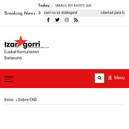
Today
SÁBADO, 8TH AGOSTO 2026
libro ‘El viejo pueblo iraní no se doblegará’
Libertad para los intern
Breaking News
Euskal Komunisten
Batasuna
Menu
Inicio
Sobre EKB