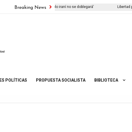
resenta su libro ‘El viejo pueblo iraní no se doblegará’
Libertad para
Breaking News
ES POLÍTICAS
PROPUESTA SOCIALISTA
BIBLIOTECA