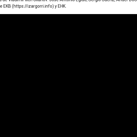
de
EKB
(
https://izargorri.info
) y
EHK
.