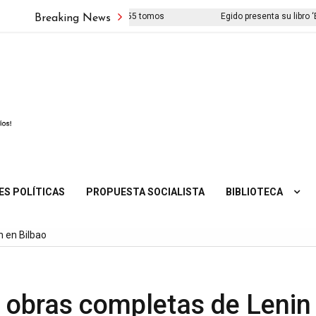
ión íntegra de 55 tomos
Egido presenta su libro ‘El viejo pueblo ira
Breaking News
ES POLÍTICAS
PROPUESTA SOCIALISTA
BIBLIOTECA
n en Bilbao
 obras completas de Lenin