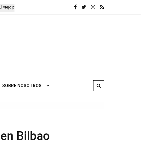
ní no se doblegará’
Libertad para los internacionalistas detenidos
SOBRE NOSOTROS
 en Bilbao