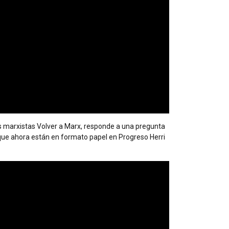
s marxistas Volver a Marx
, responde a una pregunta
, que ahora están en formato papel en
Progreso Herri