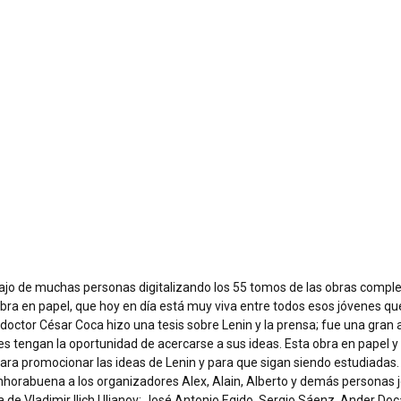
bajo de muchas personas digitalizando los 55 tomos de las obras comple
bra en papel, que hoy en día está muy viva entre todos esos jóvenes qu
doctor César Coca hizo una tesis sobre Lenin y la prensa
; fue una gran 
 tengan la oportunidad de acercarse a sus ideas. Esta obra en papel y 
ra promocionar las ideas de Lenin y para que sigan siendo estudiadas. A
nhorabuena a los organizadores Alex, Alain, Alberto y demás personas j
ra de
Vladimir Ilich Ulianov
: José Antonio Egido, Sergio Sáenz, Ander D