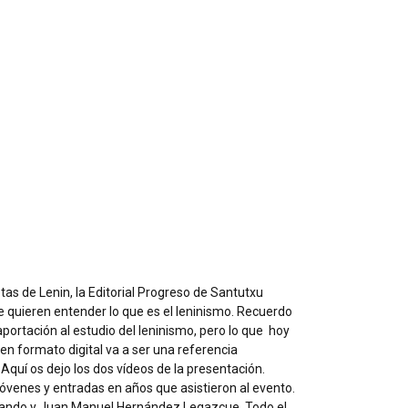
tas de Lenin, la
Editorial Progreso
de Santutxu
e quieren entender lo que es el leninismo. Recuerdo
aportación al estudio del leninismo, pero lo que hoy
en formato digital va a ser una referencia
quí os dejo los dos vídeos de la presentación.
óvenes y entradas en años que asistieron al evento.
ocando y Juan Manuel Hernández Legazcue. Todo el