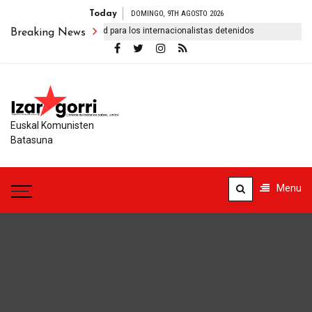
Today
DOMINGO, 9TH AGOSTO 2026
Libertad para los internacionalistas detenidos
Pre
Breaking News
Euskal Komunisten
Batasuna
Menu