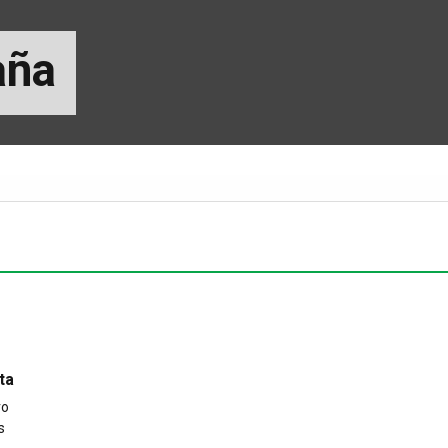
aña
ta
ro
s