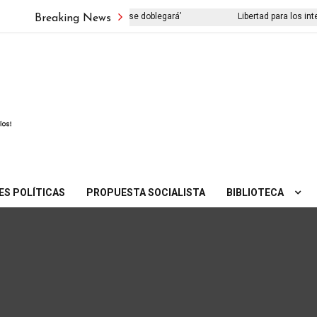
 libro ‘El viejo pueblo iraní no se doblegará’
Libertad para los inter
Breaking News
ES POLÍTICAS
PROPUESTA SOCIALISTA
BIBLIOTECA