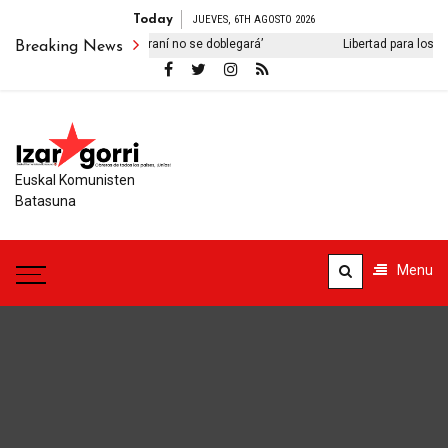
Today
JUEVES, 6TH AGOSTO 2026
 su libro ‘El viejo pueblo iraní no se doblegará’
Libertad para los in
Breaking News
Euskal Komunisten
Batasuna
Menu