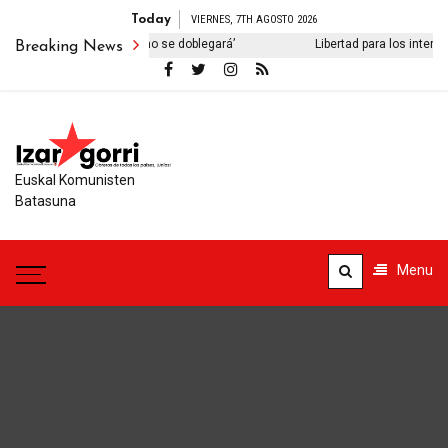
Today
VIERNES, 7TH AGOSTO 2026
ibro ‘El viejo pueblo iraní no se doblegará’
Libertad para los intern
Breaking News
Euskal Komunisten
Batasuna
Menu