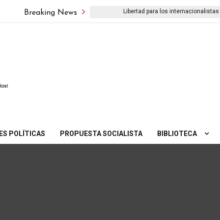
 pueblo iraní no se doblegará’
Libertad para los internacionalistas d
Breaking News
ES POLÍTICAS
PROPUESTA SOCIALISTA
BIBLIOTECA