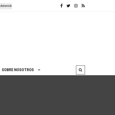
etenidos
Presentación de las obras completas de Lenin en Bilbao
SOBRE NOSOTROS