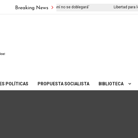
enta su libro ‘El viejo pueblo iraní no se doblegará’
Libertad para los
Breaking News
ES POLÍTICAS
PROPUESTA SOCIALISTA
BIBLIOTECA