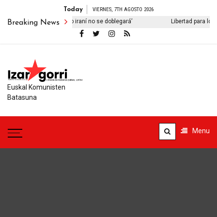
Today
VIERNES, 7TH AGOSTO 2026
a su libro ‘El viejo pueblo iraní no se doblegará’
Libertad para los i
Breaking News
Euskal Komunisten
Batasuna
Menu