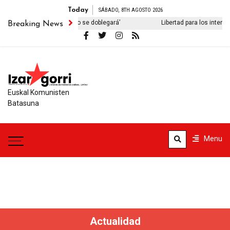
Today
SÁBADO, 8TH AGOSTO 2026
o iraní no se doblegará’
Libertad para los internacionalistas detenid
Breaking News
Euskal Komunisten
Batasuna
Menu
Actualidad