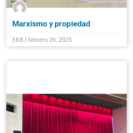
Marxismo y propiedad
inmobiliaria en la actual
formación social
EKB | febrero 26, 2025