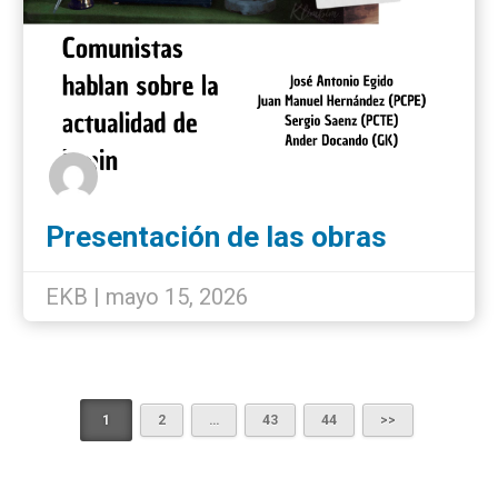
Presentación de las obras
completas de Lenin en Bilbao
EKB | mayo 15, 2026
1
2
…
43
44