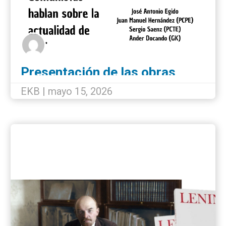
Presentación de las obras
completas de Lenin en Bilbao
EKB | mayo 15, 2026