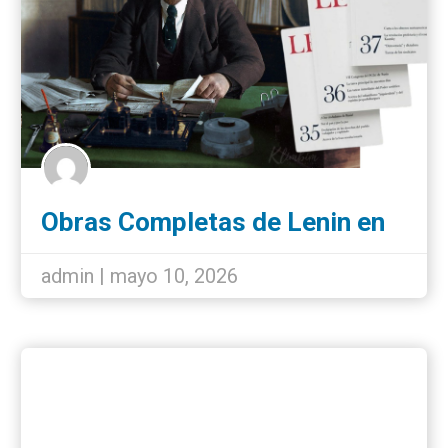
Obras Completas de Lenin en
español: nueva edición íntegra
de 55 tomos
admin | mayo 10, 2026