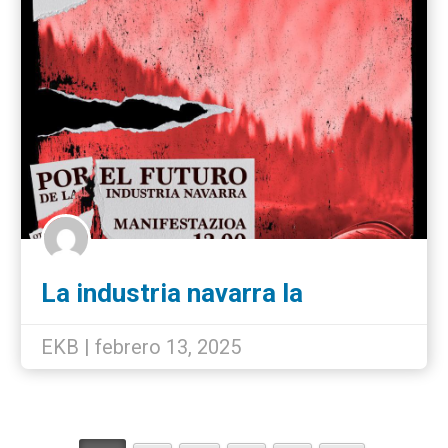
La industria navarra la
defienden los trabajadores
unidos
EKB | febrero 13, 2025