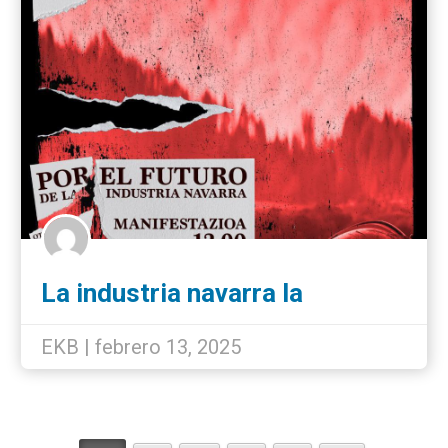
La industria navarra la
defienden los trabajadores
unidos
EKB | febrero 13, 2025