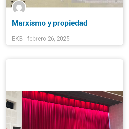
Marxismo y propiedad
inmobiliaria en la actual
formación social
EKB | febrero 26, 2025