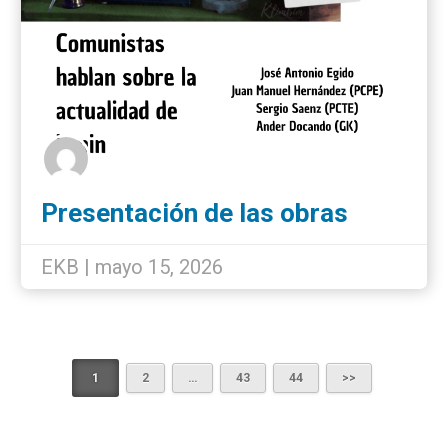
Presentación de las obras
completas de Lenin en Bilbao
EKB | mayo 15, 2026
1
2
…
43
44