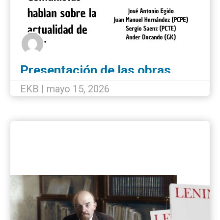
Presentación de las obras
completas de Lenin en Bilbao
EKB | mayo 15, 2026