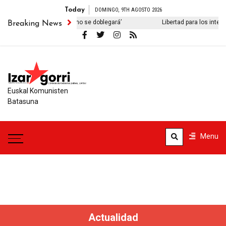
Today
DOMINGO, 9TH AGOSTO 2026
blo iraní no se doblegará’
Libertad para los internacionalistas deten
Breaking News
Euskal Komunisten
Batasuna
Menu
Actualidad