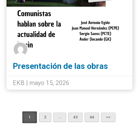
Presentación de las obras
completas de Lenin en Bilbao
EKB | mayo 15, 2026
1
2
…
43
44