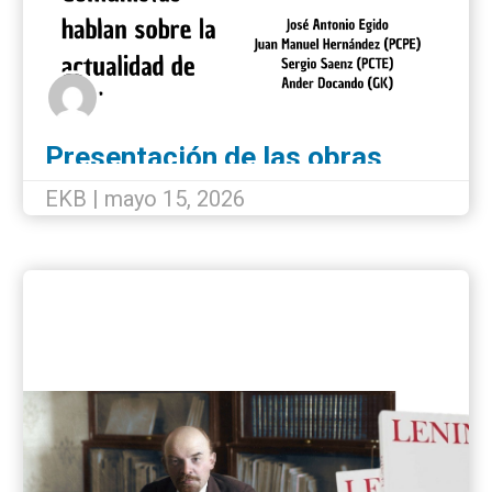
Presentación de las obras
completas de Lenin en Bilbao
EKB | mayo 15, 2026