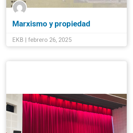
Marxismo y propiedad
inmobiliaria en la actual
formación social
EKB | febrero 26, 2025