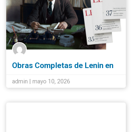
Obras Completas de Lenin en
español: nueva edición íntegra
de 55 tomos
admin | mayo 10, 2026