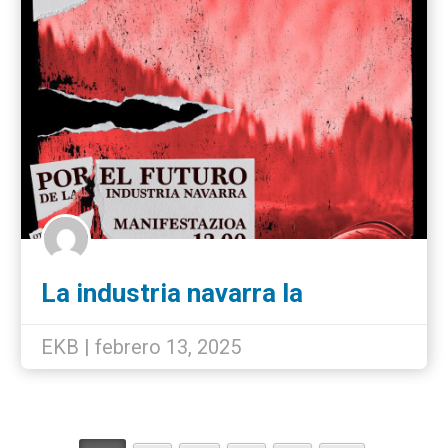
La industria navarra la
defienden los trabajadores
unidos
EKB | febrero 13, 2025