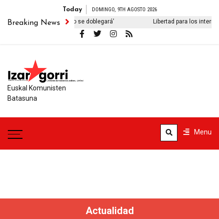
Today
DOMINGO, 9TH AGOSTO 2026
o iraní no se doblegará’
Libertad para los internacionalistas detenid
Breaking News
Euskal Komunisten
Batasuna
Menu
Actualidad